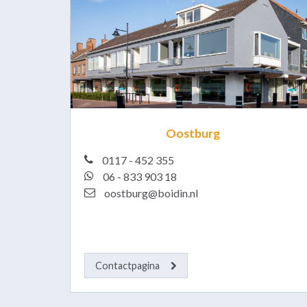
Oostburg
0117 - 452 355
06 - 833 903 18
oostburg@boidin.nl
Contactpagina