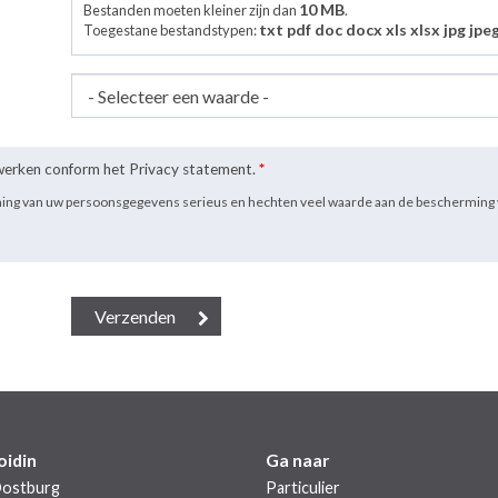
10 MB
Bestanden moeten kleiner zijn dan
.
txt pdf doc docx xls xlsx jpg jpe
Toegestane bestandstypen:
rwerken conform het Privacy statement.
*
ming van uw persoonsgegevens serieus en hechten veel waarde aan de bescherming 
oidin
Ga naar
Oostburg
Particulier