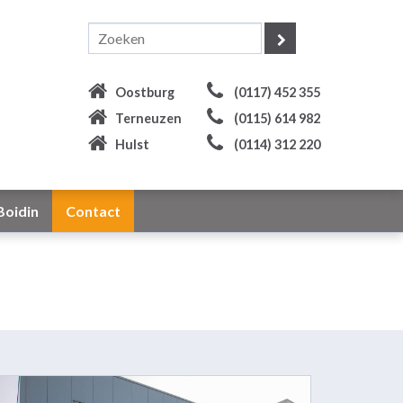
Oostburg
(0117) 452 355
Terneuzen
(0115) 614 982
Hulst
(0114) 312 220
Boidin
Contact