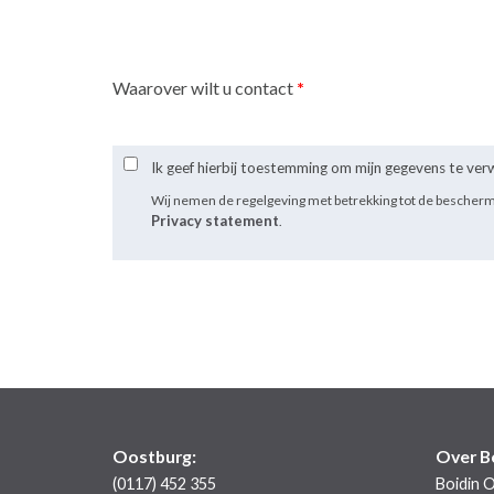
Waarover wilt u contact
*
Ik geef hierbij toestemming om mijn gegevens te ve
Wij nemen de regelgeving met betrekking tot de bescher
Privacy statement
.
Oostburg:
Over B
(0117) 452 355
Boidin 