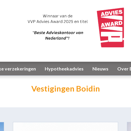
ke verzekeringen
Hypotheekadvies
Nieuws
Over 
Vestigingen Boidin