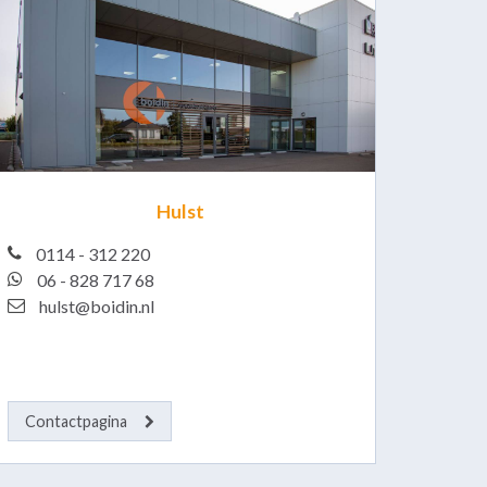
Hulst
0114 - 312 220
06 - 828 717 68
hulst@boidin.nl
Contactpagina