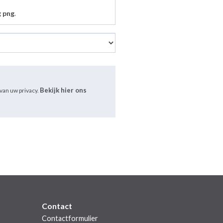
g png
.
Bekijk hier ons
van uw privacy.
Contact
Contactformulier