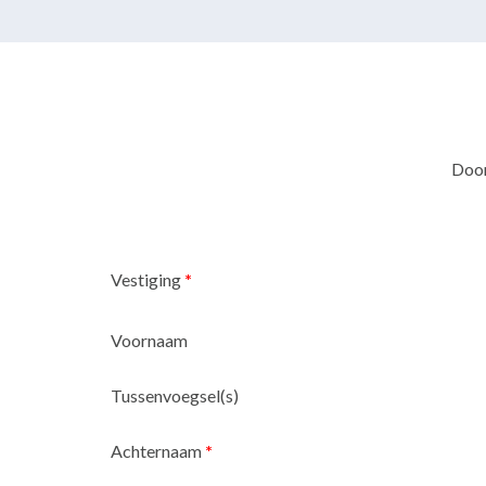
Door
Vestiging
*
Voornaam
Tussenvoegsel(s)
Achternaam
*