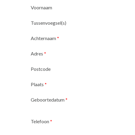
Voornaam
Tussenvoegsel(s)
Achternaam
*
Adres
*
Postcode
Plaats
*
Geboortedatum
*
Telefoon
*