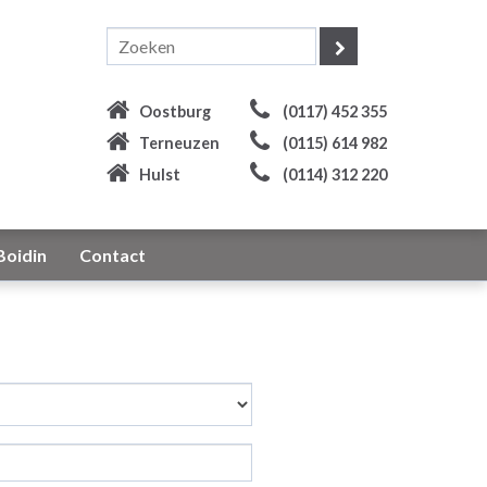
Oostburg
(0117) 452 355
Terneuzen
(0115) 614 982
Hulst
(0114) 312 220
Boidin
Contact