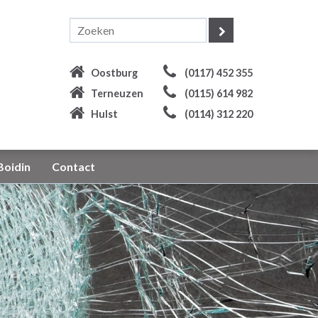
Oostburg
(0117) 452 355
Terneuzen
(0115) 614 982
Hulst
(0114) 312 220
Boidin
Contact