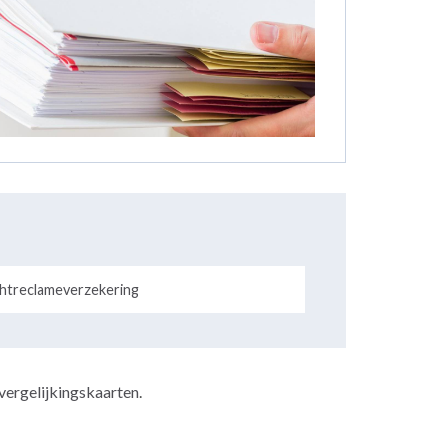
chtreclameverzekering
vergelijkingskaarten
.