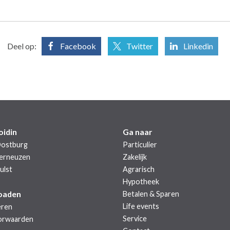
Deel op:
Facebook
Twitter
Linkedin
oidin
Ga naar
Oostburg
Particulier
Terneuzen
Zakelijk
ulst
Agrarisch
Hypotheek
oaden
Betalen & Sparen
Life events
eren
Service
orwaarden