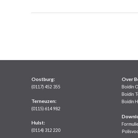
Oostburg:
Over B
(0117) 452 355
Boidin 
Boidin 
Terneuzen:
Boidin H
(0115) 614 982
Downl
Hulst:
Formuli
(0114) 312 220
Polisvo